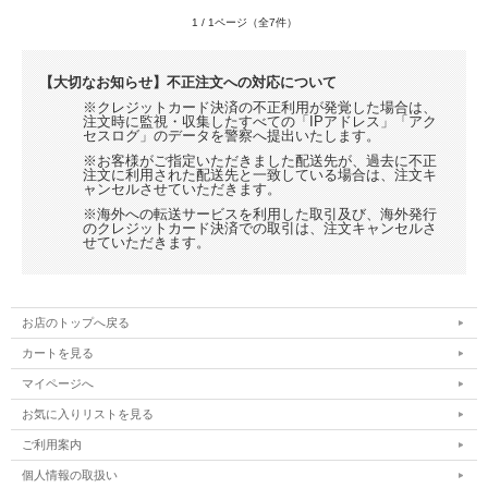
1 / 1ページ（全7件）
【大切なお知らせ】不正注文への対応について
※クレジットカード決済の不正利用が発覚した場合は、
注文時に監視・収集したすべての「IPアドレス」「アク
セスログ」のデータを警察へ提出いたします。
※お客様がご指定いただきました配送先が、過去に不正
注文に利用された配送先と一致している場合は、注文キ
ャンセルさせていただきます。
※海外への転送サービスを利用した取引及び、海外発行
のクレジットカード決済での取引は、注文キャンセルさ
せていただきます。
お店のトップへ戻る
カートを見る
マイページへ
お気に入りリストを見る
ご利用案内
個人情報の取扱い