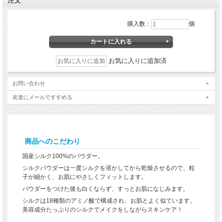
若々しい肌を保ちます。
ノーメイク時の肌を紫外線から守る為に、UV効果の高いシルク量の
購入数：
個
多い
シルククリーム
を肌のベースにたっぷりぬりこみ、その上から
パウダーを多めにのせるだけ。
紫外線対策に首・腕など衣類より出ている肌にもぬってください。
お気に入りに追加済
赤ちゃんのデリケートな肌に…（汗疹やオシメの交換時にかぶれや
すい部分にぬって、柔らかな肌を保護。）
お問い合わせ
ルーズタイプの無添加100%ピュアシルクパウダー。粒子が細かく、
さらっとお肌に馴染んで白くなりません。
友達にメールですすめる
ファンデーションが苦手な方やメイクの仕上がりをワンランクアッ
プさせたい方におススメ。
商品へのこだわり
こんな方におススメです！
国産シルク100%のパウダー。
ファンデーションが苦手な方
ナチュラルメイクが好きな方
シルクパウダーは一度シルクを溶かしてから乾燥させるので、粒
パウダーに日焼け防止効果を求める方
子が細かく、お肌にやさしくフィットします。
パウダーをつけた後も白くならず、すっとお肌になじみます。
シルクは18種類のアミノ酸で構成され、お肌とよく似ています。
美容成分たっぷりのシルクでメイクをしながらスキンケア！