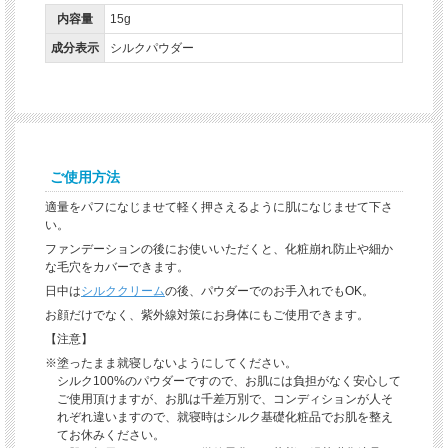
内容量
15g
成分表示
シルクパウダー
ご使用方法
適量をパフになじませて軽く押さえるように肌になじませて下さ
い。
ファンデーションの後にお使いいただくと、化粧崩れ防止や細か
な毛穴をカバーできます。
日中は
シルククリーム
の後、パウダーでのお手入れでもOK。
お顔だけでなく、紫外線対策にお身体にもご使用できます。
【注意】
※塗ったまま就寝しないようにしてください。
シルク100%のパウダーですので、お肌には負担がなく安心して
ご使用頂けますが、お肌は千差万別で、コンディションが人そ
れぞれ違いますので、就寝時はシルク基礎化粧品でお肌を整え
てお休みください。