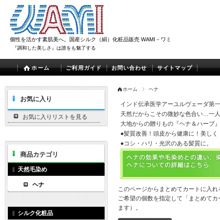
個性を活かす素肌美へ。国産シルク（絹）化粧品販売 WAMI－ワミ
『調和した美しさ』は誰をも魅了する
ホーム
ご利用ガイド
お問い合わせ
サイトマップ
ホーム
ヘナ
お気に入り
インド伝承医学アーユルヴェーダ第一
天然だからこその微妙な色合い…一
お気に入りリストを見る
大地からの贈りもの『ヘナ＆ハーブ
●髪質改善！頭皮から健康に！美しく
●コシ・ハリ・光沢のある髪質に。
商品カテゴリ
天然毛染め
ヘナ
このページからまとめてカートに入れ
ご希望の個数を指定して「まとめてカ
ます）。
シルク化粧品