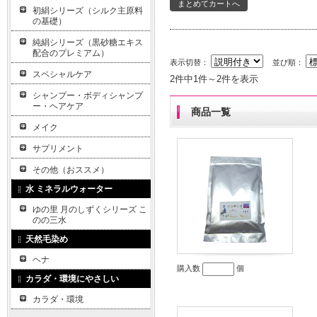
初絹シリーズ（シルク主原料
の基礎）
純絹シリーズ（黒砂糖エキス
配合のプレミアム）
表示切替：
並び順：
スペシャルケア
2件中1件～2件を表示
シャンプー・ボディシャンプ
ー・ヘアケア
商品一覧
メイク
サプリメント
その他（おススメ）
水 ミネラルウォーター
ゆの里 月のしずくシリーズ こ
のの三水
天然毛染め
ヘナ
購入数
個
カラダ・環境にやさしい
カラダ・環境