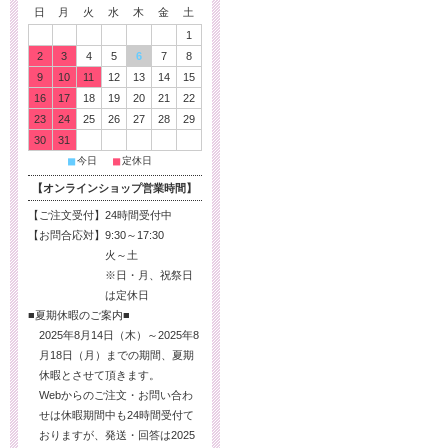
日
月
火
水
木
金
土
1
2
3
4
5
6
7
8
9
10
11
12
13
14
15
16
17
18
19
20
21
22
23
24
25
26
27
28
29
30
31
■
■
今日
定休日
【オンラインショップ営業時間】
【ご注文受付】
24時間受付中
【お問合応対】
9:30～17:30
火～土
※日・月、祝祭日
は定休日
■夏期休暇のご案内■
2025年8月14日（木）～2025年8
月18日（月）までの期間、夏期
休暇とさせて頂きます。
Webからのご注文・お問い合わ
せは休暇期間中も24時間受付て
おりますが、発送・回答は2025