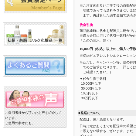
※ご注文画面及びご注文後の自動配
地域であっても送料を含まない金
ます。再計算した請求金額で決済
代金引換
商品配達時に代金を配達員に現金で
※購入金額に応じて代引手数料がか
「このの三水」除く)
10,800円（税込）以上のご購入で手
※初絹ピュアレストシルクローショ
※ただし、キャンペーン等、他の特
でのご請求となります。（詳しく
ご確認ください。）
▼代金引換手数料
10,000円以下
30,000円以下
10万円以下
30万円以下
ご愛用者様から頂いたお声を紹介して
■発送について
います。
配送は、佐川急便となります。
ご使用の参考にも。
日時指定はあくまでも配送時の希望
に添えない場合もございます。また
ざいます。