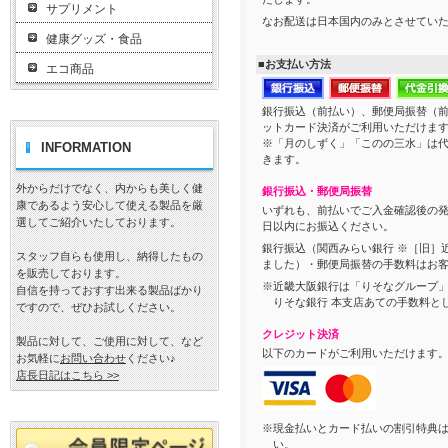
サプリメント
なお配送は日本国内のみとさせてい
健康グッズ・食品
■お支払い方法
エコ商品
銀行振込（前払い）、郵便局振替（
ットカード決済がご利用いただけま
※「月のしずく」「このの三水」は
INFORMATION
きます。
外からだけでなく、内からも美しく健
銀行振込・郵便局振替
康であるよう安心して使える製品を厳
いずれも、前払いでご入金確認後の発
選してご紹介いたしております。
日以内にお振込ください。
銀行振込（関西みらい銀行 ※［旧］近
スタッフ自らも使用し、納得したもの
ました）・郵便局振替の手数料はお
を販売しております。
※近畿大阪銀行は「りそなグループ
自信を持っておすす出来る製品ばかり
りそな銀行 本支店あての手数料と
ですので、ぜひお試しください。
クレジット決済
製品に対して、ご使用に対して、など
以下のカードがご利用いただけます
お気軽に
お問い合わせ
ください♪
店長日記はこちら >>
※現金払いとカード払いの割引特典
い。