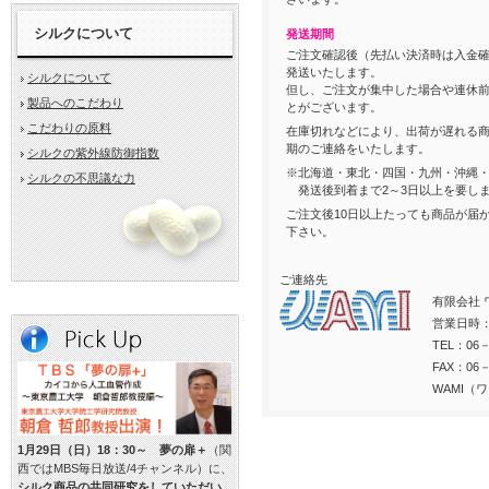
シルクについて
発送期間
ご注文確認後（先払い決済時は入金確
発送いたします。
シルクについて
但し、ご注文が集中した場合や連休
製品へのこだわり
とがございます。
こだわりの原料
在庫切れなどにより、出荷が遅れる
期のご連絡をいたします。
シルクの紫外線防御指数
※北海道・東北・四国・九州・沖縄
シルクの不思議な力
発送後到着まで2～3日以上を要し
ご注文後10日以上たっても商品が届
下さい。
ご連絡先
有限会社 
営業日時：
TEL：06－
FAX：06
WAMI（
1月29日（日）18：30～ 夢の扉＋
（関
西ではMBS毎日放送/4チャンネル）に、
シルク商品の共同研究をしていただい